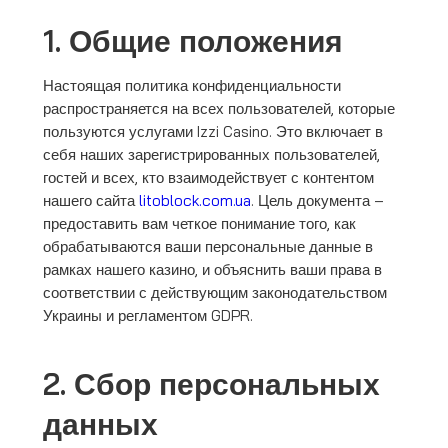
1. Общие положения
Настоящая политика конфиденциальности
распространяется на всех пользователей, которые
пользуются услугами Izzi Casino. Это включает в
себя наших зарегистрированных пользователей,
гостей и всех, кто взаимодействует с контентом
нашего сайта
litoblock.com.ua
. Цель документа –
предоставить вам четкое понимание того, как
обрабатываются ваши персональные данные в
рамках нашего казино, и объяснить ваши права в
соответствии с действующим законодательством
Украины и регламентом GDPR.
2. Сбор персональных
данных