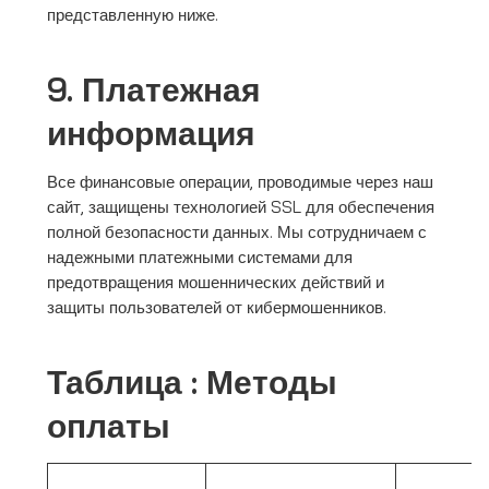
представленную ниже.
9. Платежная
информация
Все финансовые операции, проводимые через наш
сайт, защищены технологией SSL для обеспечения
полной безопасности данных. Мы сотрудничаем с
надежными платежными системами для
предотвращения мошеннических действий и
защиты пользователей от кибермошенников.
Таблица : Методы
оплаты