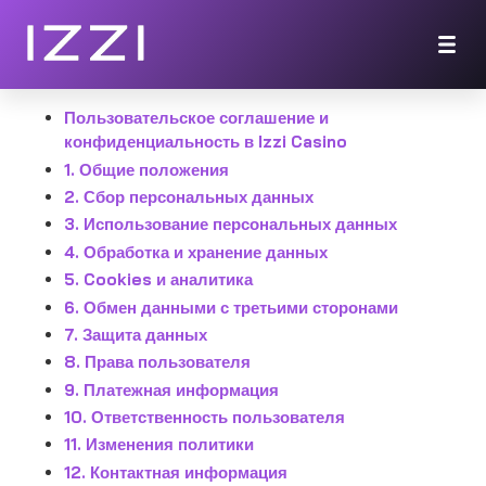
Пользовательское соглашение и
конфиденциальность в Izzi Casino
1. Общие положения
2. Сбор персональных данных
3. Использование персональных данных
4. Обработка и хранение данных
5. Cookies и аналитика
6. Обмен данными с третьими сторонами
7. Защита данных
8. Права пользователя
9. Платежная информация
10. Ответственность пользователя
11. Изменения политики
12. Контактная информация