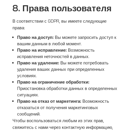
8. Права пользователя
В соответствии с GDPR, вы имеете следующие
права:
Право на доступ:
Вы можете запросить доступ к
вашим данным в любой момент.
Право на исправление:
Возможность
исправления неточностей в данных.
Право на удаление:
Вы можете потребовать
удаления ваших данных при определенных
условиях.
Право на ограничение обработки:
Приостановка обработки данных в определенных
ситуациях.
Право на отказ от маркетинга:
Возможность
отказаться от получения маркетинговых
сообщений.
Чтобы воспользоваться любым из этих прав,
свяжитесь с нами через контактную информацию,