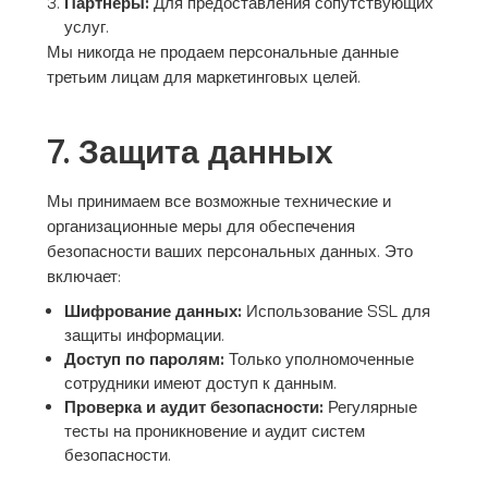
Партнеры:
Для предоставления сопутствующих
услуг.
Мы никогда не продаем персональные данные
третьим лицам для маркетинговых целей.
7. Защита данных
Мы принимаем все возможные технические и
организационные меры для обеспечения
безопасности ваших персональных данных. Это
включает:
Шифрование данных:
Использование SSL для
защиты информации.
Доступ по паролям:
Только уполномоченные
сотрудники имеют доступ к данным.
Проверка и аудит безопасности:
Регулярные
тесты на проникновение и аудит систем
безопасности.