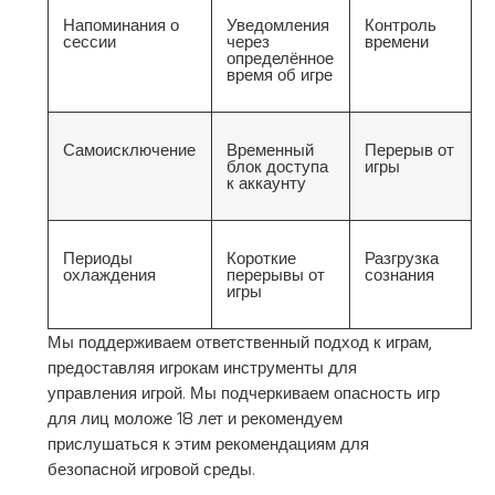
Напоминания о
Уведомления
Контроль
сессии
через
времени
определённое
время об игре
Самоисключение
Временный
Перерыв от
блок доступа
игры
к аккаунту
Периоды
Короткие
Разгрузка
охлаждения
перерывы от
сознания
игры
Мы поддерживаем ответственный подход к играм,
предоставляя игрокам инструменты для
управления игрой. Мы подчеркиваем опасность игр
для лиц моложе 18 лет и рекомендуем
прислушаться к этим рекомендациям для
безопасной игровой среды.