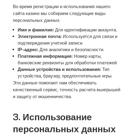
Во время регистрации и использования нашего
сайта казино мы собираем следующие виды
персональных данных:
Имя и фамилия:
Для идентификации аккаунта.
Электронная почта:
Используется для связи и
подтверждения учетной записи.
IP-адрес:
Для аналитики и безопасности.
Платежная информация:
Номер карты,
банковские реквизиты для обработки платежей.
Данные устройства и использования:
Тип
устройства, браузер, предпочтительные игры.
Эти данные помогают нам обеспечивать
качественный сервис, точность расчета выигрышей
и защиту от мошенничества.
3. Использование
персональных данных